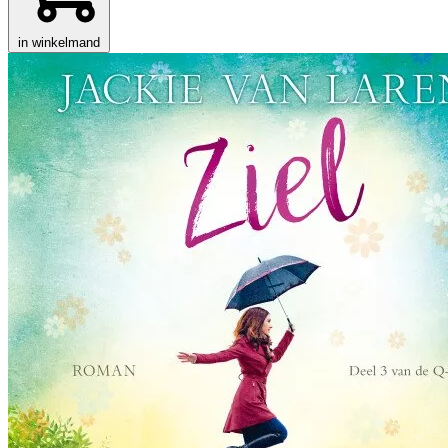
in winkelmand