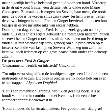
maar eigenlijk heeft ze helemaal geen tijd voor een hond. Verderop
in de straat woont Ginger, een deftige, iets te dikke rode Maine
Coon-poes. Ze maakt zich zorgen om Steven, haar mens, die nooit
meer de oude is geworden sinds zijn vrouw bij hem weg is. Tegen
de verwachtingen in raken Fred en Ginger bevriend, al moeten hun
baasjes in eerste instantie niks van elkaar hebben.
Dan, op een dag, verdwijnt Fred. Is hij op zoek gegaan naar zijn
oude huis of is er iets ergers gebeurd? De feestdagen naderen, buiten
sneeuwt het en Ginger moet alles uit de kast halen om Fred terug te
vinden. Is hun vriendschap sterk genoeg om alle problemen op te
lossen? Zelfs die van Jasmijn en Steven? Want zeg nou zelf, met
kerst wil toch iedereen op een grote paarse bank onder een dekentje
zitten?
De pers over
Fred & Ginger
'Ontspannend, heerlijk en hilarisch!' Chicklit.nl
'Tot mijn verrassing bleken de hoofdpersonages een labrador en een
gestreepte kat te zijn. Dit boek is precies wat ik nodig heb om even
te ontsnappen.'
Algemeen Dagblad
'Het is een romantisch, grappig, vrolijk en gezellig boek. Als je
houdt van dieren in combinatie met Kerstmis is dit een echte
aanrader.' ***** Boeken-cast.nl
'Hond en poes als kerstmatchmakers. Feelgoodroman!'
Margriet