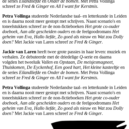
de series
Eilandliefde
en
Onder de bomen
. Met Petra Vollinga
schreef ze
Fred & Ginger
en
All I want for Kerstmis
.
Petra Vollinga
studeerde Nederlandse taal- en letterkunde in Leiden
en is daarna nooit meer gestopt met schrijven. Naast scenario's en
toneelstukken schreef ze de non-fictieboeken
Het grote co-ouder
doeboek, Aan alle gescheiden ouders
en de feelgoodromans
Het
geheim van Eva, Hallo liefde, Zo goed als nieuw
en
Wat zou Dolly
doen?
Met Jackie van Laren schreef ze
Fred & Ginger
.
Jackie van Laren
heeft twee grote passies in haar leven: muziek en
verhalen. Ze debuteerde met de driedelige
Q
-serie en daarna
volgden het tweeluik
Vallen
en
Opstaan, De meisjesmagneet,
Thuiskomen, De Eyckenhof, Een goed hart, Het kleine kasteeltje
en
de series
Eilandliefde
en
Onder de bomen
. Met Petra Vollinga
schreef ze
Fred & Ginger
en
All I want for Kerstmis
.
Petra Vollinga
studeerde Nederlandse taal- en letterkunde in Leiden
en is daarna nooit meer gestopt met schrijven. Naast scenario's en
toneelstukken schreef ze de non-fictieboeken
Het grote co-ouder
doeboek, Aan alle gescheiden ouders
en de feelgoodromans
Het
geheim van Eva, Hallo liefde, Zo goed als nieuw
en
Wat zou Dolly
doen?
Met Jackie van Laren schreef ze
Fred & Ginger
.