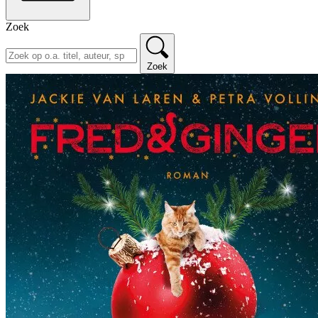
Zoek
Zoek