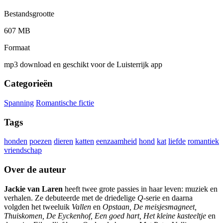
Bestandsgrootte
607 MB
Formaat
mp3 download en geschikt voor de Luisterrijk app
Categorieën
Spanning
Romantische fictie
Tags
honden
poezen
dieren
katten
eenzaamheid
hond
kat
liefde
romantiek
vriendschap
Over de auteur
Jackie van Laren
heeft twee grote passies in haar leven: muziek en
verhalen. Ze debuteerde met de driedelige
Q
-serie en daarna
volgden het tweeluik
Vallen
en
Opstaan, De meisjesmagneet,
Thuiskomen, De Eyckenhof, Een goed hart, Het kleine kasteeltje
en