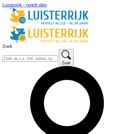
Luisterrijk - vertelt alles
Zoek
Zoek