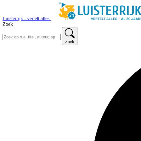
Luisterrijk - vertelt alles
Zoek
Zoek