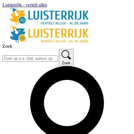
Luisterrijk - vertelt alles
Zoek
Zoek