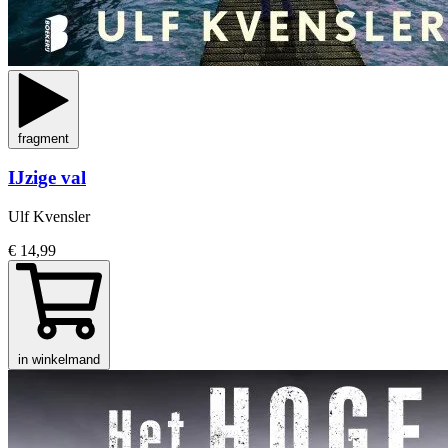
fragment
IJzige val
Ulf Kvensler
€ 14,99
in winkelmand