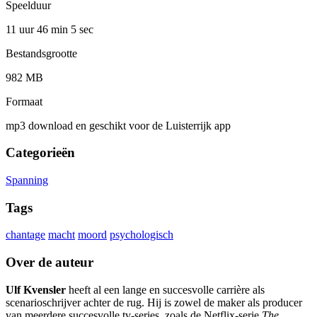
Speelduur
11 uur 46 min
5 sec
Bestandsgrootte
982 MB
Formaat
mp3 download en geschikt voor de Luisterrijk app
Categorieën
Spanning
Tags
chantage
macht
moord
psychologisch
Over de auteur
Ulf Kvensler
heeft al een lange en succesvolle carrière als
scenarioschrijver achter de rug. Hij is zowel de maker als producer
van meerdere succesvolle tv-series, zoals de Netflix-serie
The