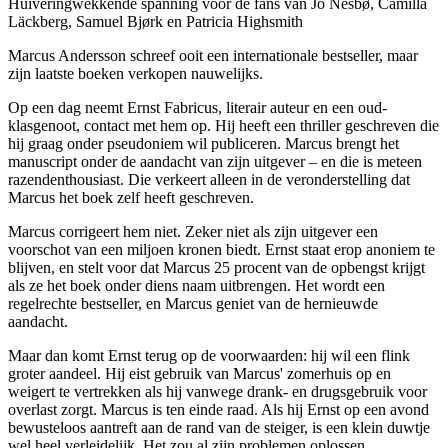
Huiveringwekkende spanning voor de fans van Jo Nesbø, Camilla
Läckberg, Samuel Bjørk en Patricia Highsmith
Marcus Andersson schreef ooit een internationale bestseller, maar
zijn laatste boeken verkopen nauwelijks.
Op een dag neemt Ernst Fabricus, literair auteur en een oud-
klasgenoot, contact met hem op. Hij heeft een thriller geschreven die
hij graag onder pseudoniem wil publiceren. Marcus brengt het
manuscript onder de aandacht van zijn uitgever – en die is meteen
razendenthousiast. Die verkeert alleen in de veronderstelling dat
Marcus het boek zelf heeft geschreven.
Marcus corrigeert hem niet. Zeker niet als zijn uitgever een
voorschot van een miljoen kronen biedt. Ernst staat erop anoniem te
blijven, en stelt voor dat Marcus 25 procent van de opbengst krijgt
als ze het boek onder diens naam uitbrengen. Het wordt een
regelrechte bestseller, en Marcus geniet van de hernieuwde
aandacht.
Maar dan komt Ernst terug op de voorwaarden: hij wil een flink
groter aandeel. Hij eist gebruik van Marcus' zomerhuis op en
weigert te vertrekken als hij vanwege drank- en drugsgebruik voor
overlast zorgt. Marcus is ten einde raad. Als hij Ernst op een avond
bewusteloos aantreft aan de rand van de steiger, is een klein duwtje
wel heel verleidelijk. Het zou al zijn problemen oplossen…