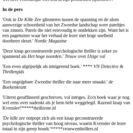
In de pers
'Ook in
De Kille Zee
glinsteren tussen de spanning en de alom
aanwezige schoonheid van het Zweedse landschap weer pareltjes
van zinnen. Parels die niet eenvoudig te ontdekken zijn. Want het is
een pageturner waar het verhaal de lezer met hoge snelheid
doorheen sleurt.'
Nordic Magazine
'Deze knap geconstrueerde psychologische thriller is zeker zo
spannend als
Het hoge noorden
.'
Trouw
over
IJzige val
'Een even afgrijselijk als intrigerend boek.' ****
VN Detective &
Thrillergids
'Een ongrijpbare Zweedse thriller die naar meer smaakt.'
de
Boekenkrant
'Uiterst geraffineerd geschreven, vol intriges. Zo'n boek waar je nog
wel eens over nadenkt als je hem hebt weggelegd. Razend knap van
Kvensler!'*****thrillzone.nl
'De kille zee
ontpopt zich als een knap geconstrueerde
psychologische thriller van hoog niveau, waarin Kvensler de lezer
totaal in zijn greep houdt.'*****vrouwenthrillers.nl