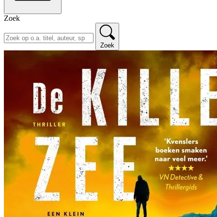
Zoek
Zoek