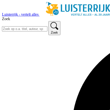
Luisterrijk - vertelt alles
Zoek
Zoek