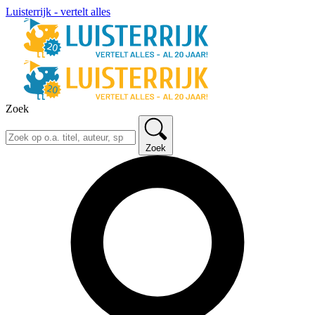
Luisterrijk - vertelt alles
Zoek
Zoek