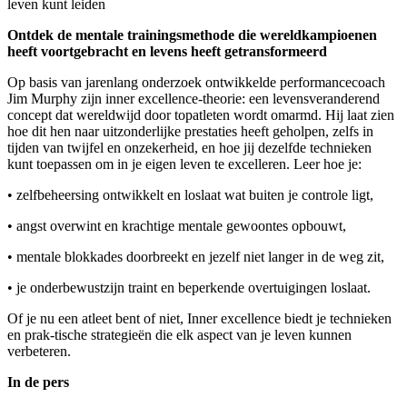
leven kunt leiden
Ontdek de mentale trainingsmethode die wereldkampioenen
heeft voortgebracht en levens heeft getransformeerd
Op basis van jarenlang onderzoek ontwikkelde performancecoach
Jim Murphy zijn inner excellence-theorie: een levensveranderend
concept dat wereldwijd door topatleten wordt omarmd. Hij laat zien
hoe dit hen naar uitzonderlijke prestaties heeft geholpen, zelfs in
tijden van twijfel en onzekerheid, en hoe jij dezelfde technieken
kunt toepassen om in je eigen leven te excelleren. Leer hoe je:
• zelfbeheersing ontwikkelt en loslaat wat buiten je controle ligt,
• angst overwint en krachtige mentale gewoontes opbouwt,
• mentale blokkades doorbreekt en jezelf niet langer in de weg zit,
• je onderbewustzijn traint en beperkende overtuigingen loslaat.
Of je nu een atleet bent of niet, Inner excellence biedt je technieken
en prak-tische strategieën die elk aspect van je leven kunnen
verbeteren.
In de pers