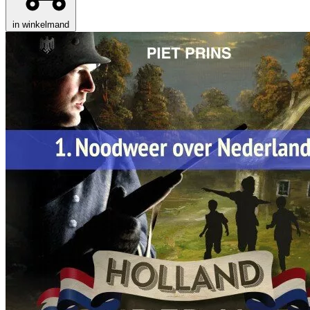
in winkelmand