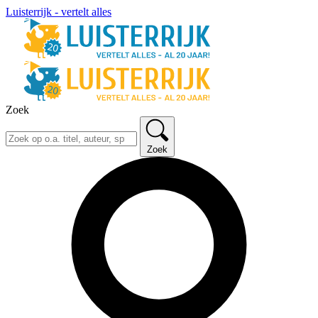
Luisterrijk - vertelt alles
Zoek
Zoek