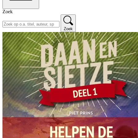
Zoek
Zoek