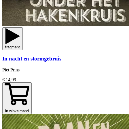
fragment
In nacht en stormgebruis
Piet Prins
€ 14,99
in winkelmand