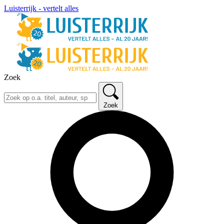
Luisterrijk - vertelt alles
Zoek
Zoek