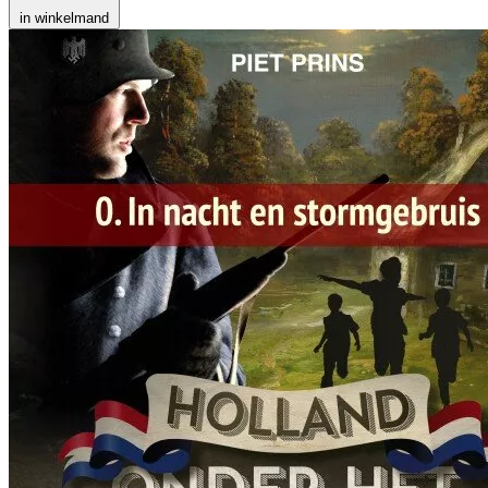
in winkelmand