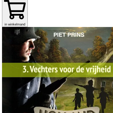
in winkelmand