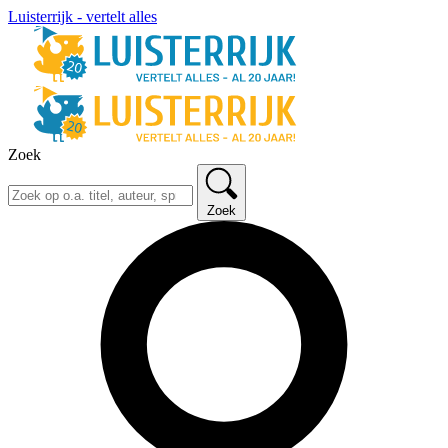
Luisterrijk - vertelt alles
Zoek
Zoek