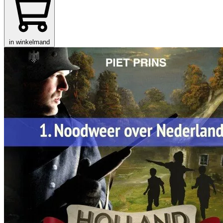
in winkelmand