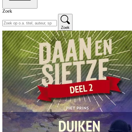
Zoek
Zoek