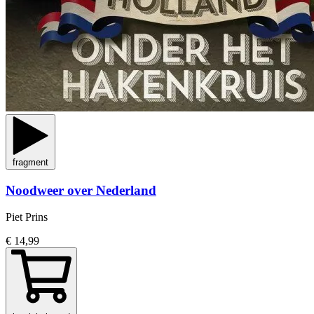
fragment
Noodweer over Nederland
Piet Prins
€ 14,99