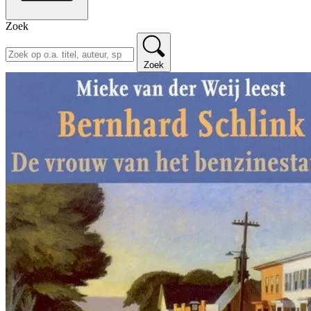
Zoek
Zoek