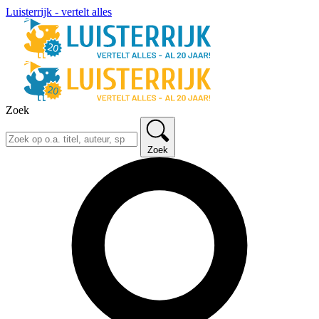
Luisterrijk - vertelt alles
Zoek
Zoek