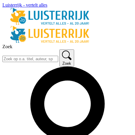
Luisterrijk - vertelt alles
Zoek
Zoek