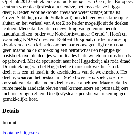
Op 4 juli 2012 ontdekten de natuurkundigen van Cern, het Europees
centrum voor deeltjesfysica in Genève, het mysterieuze Higgs
deeltje. Reden voor bekroond freelance wetenschapsjournalist
Govert Schilling (o.a. de Volkskrant) om zich een week lang op te
sluiten en het verhaal van A tot Z zo helder mogelijk uit de doeken
te doen. Mede dankzij de medewerking van gerenommeerde
natuurkundigen, onder wie Nobelprijswinnaar Gerard `t Hooft en
voormalig KNAW-directeur Robbert Dijkgraaf, die het manuscript
doorlazen en van kritisch commentaar voorzagen, ligt er nu nog
geen maand na de ontdekking een betrouwbaar en begrijpelijk
basisboek over de deeltjes waaruit alles in de wereld om ons heen is
opgebouwd. Met de speurtocht naar het Higgsdeeltje als rode draad.
De ontdekking van het Higgsdeeltje (soms ook wel het `God-
deeltje) is een mijlpaal in de geschiedenis van de wetenschap. Het
deeltje, waarvan het bestaan in 1964 al werd voorspeld, is er de
oorzaak van dat alle andere deeltjes massa hebben. Maar ondanks
ruime media-aandacht bleven veel krantenlezers en journaalkijkers
toch met vragen zitten. Deeltjesfysica is per slot van rekening geen
gemakkelijke kost.
Details
Imprint
Fontaine Uitgevers