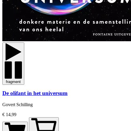
fragment
De olifant in het universum
Govert Schilling
€ 14,99