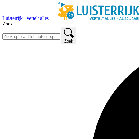
Luisterrijk - vertelt alles
Zoek
Zoek