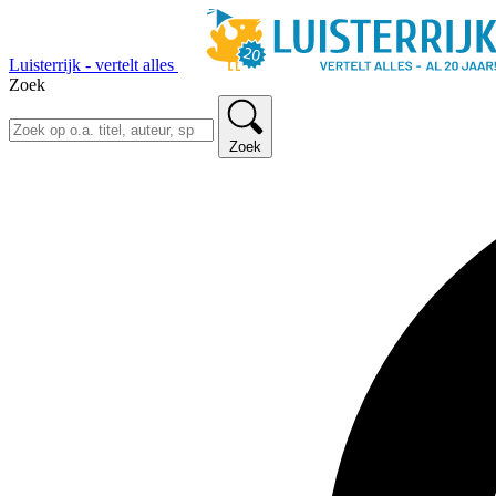
Luisterrijk - vertelt alles
Zoek
Zoek