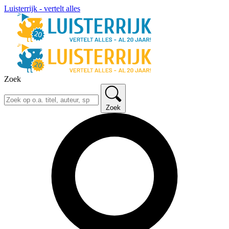
Luisterrijk - vertelt alles
Zoek
Zoek