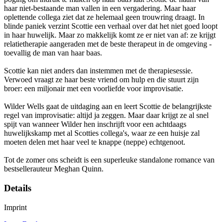
haar niet-bestaande man vallen in een vergadering. Maar haar
oplettende collega ziet dat ze helemaal geen trouwring draagt. In
blinde paniek verzint Scottie een verhaal over dat het niet goed loopt
in haar huwelijk. Maar zo makkelijk komt ze er niet van af: ze krijgt
relatietherapie aangeraden met de beste therapeut in de omgeving -
toevallig de man van haar baas.
Scottie kan niet anders dan instemmen met de therapiesessie.
Verwoed vraagt ze haar beste vriend om hulp en die stuurt zijn
broer: een miljonair met een voorliefde voor improvisatie.
Wilder Wells gaat de uitdaging aan en leert Scottie de belangrijkste
regel van improvisatie: altijd ja zeggen. Maar daar krijgt ze al snel
spijt van wanneer Wilder hen inschrijft voor een achtdaags
huwelijkskamp met al Scotties collega's, waar ze een huisje zal
moeten delen met haar veel te knappe (neppe) echtgenoot.
Tot de zomer ons scheidt is een superleuke standalone romance van
bestsellerauteur Meghan Quinn.
Details
Imprint