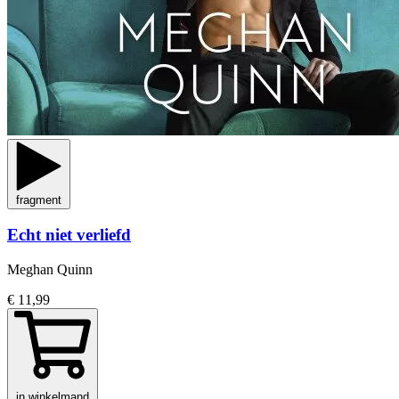
fragment
Echt niet verliefd
Meghan Quinn
€ 11,99
in winkelmand