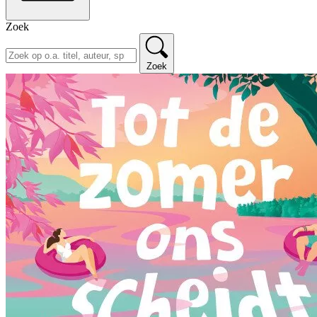
Zoek
Zoek