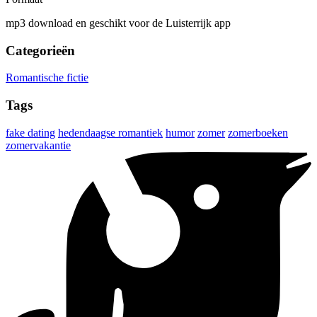
mp3 download en geschikt voor de Luisterrijk app
Categorieën
Romantische fictie
Tags
fake dating
hedendaagse romantiek
humor
zomer
zomerboeken
zomervakantie