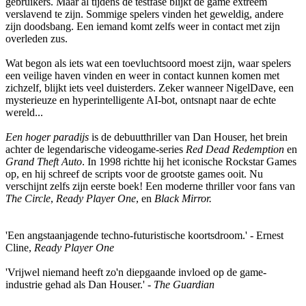
gebruikers. Maar al tijdens de testfase blijkt de game extreem
verslavend te zijn. Sommige spelers vinden het geweldig, andere
zijn doodsbang. Een iemand komt zelfs weer in contact met zijn
overleden zus.
Wat begon als iets wat een toevluchtsoord moest zijn, waar spelers
een veilige haven vinden en weer in contact kunnen komen met
zichzelf, blijkt iets veel duisterders. Zeker wanneer NigelDave, een
mysterieuze en hyperintelligente AI-bot, ontsnapt naar de echte
wereld...
Een hoger paradijs
is de debuutthriller van Dan Houser, het brein
achter de legendarische videogame-series
Red Dead Redemption
en
Grand Theft Auto
. In 1998 richtte hij het iconische Rockstar Games
op, en hij schreef de scripts voor de grootste games ooit. Nu
verschijnt zelfs zijn eerste boek! Een moderne thriller voor fans van
The Circle
,
Ready Player One
, en
Black Mirror.
'Een angstaanjagende techno-futuristische koortsdroom.' - Ernest
Cline,
Ready Player One
'Vrijwel niemand heeft zo'n diepgaande invloed op de game-
industrie gehad als Dan Houser.' -
The Guardian