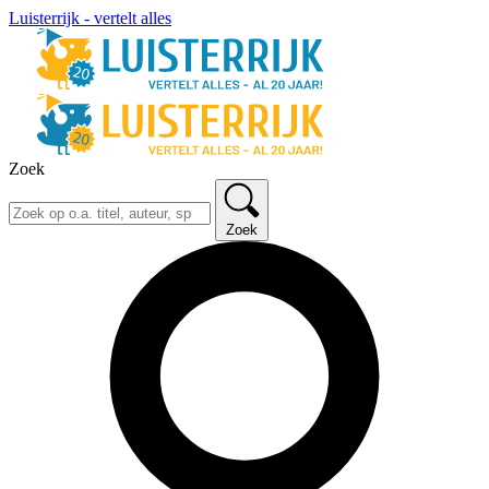
Luisterrijk - vertelt alles
Zoek
Zoek