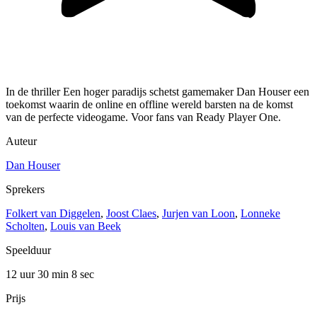
In de thriller Een hoger paradijs schetst gamemaker Dan Houser een
toekomst waarin de online en offline wereld barsten na de komst
van de perfecte videogame. Voor fans van Ready Player One.
Auteur
Dan Houser
Sprekers
Folkert van Diggelen
,
Joost Claes
,
Jurjen van Loon
,
Lonneke
Scholten
,
Louis van Beek
Speelduur
12 uur 30 min
8 sec
Prijs