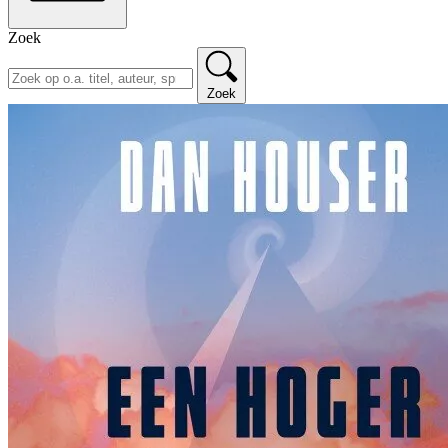
Zoek
Zoek