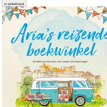
in winkelmand