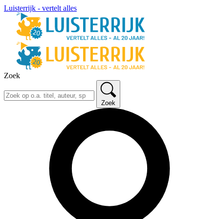
Luisterrijk - vertelt alles
Zoek
Zoek