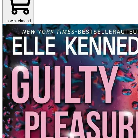
in winkelmand