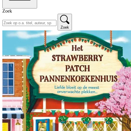
Zoek
Zoek