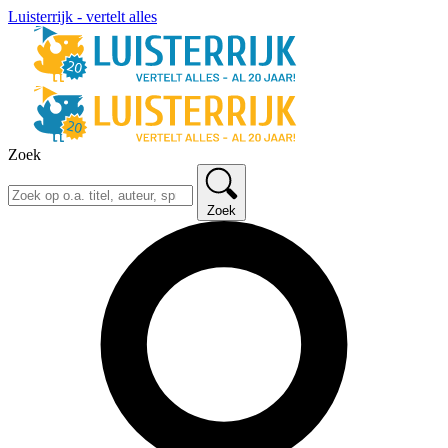
Luisterrijk - vertelt alles
Zoek
Zoek