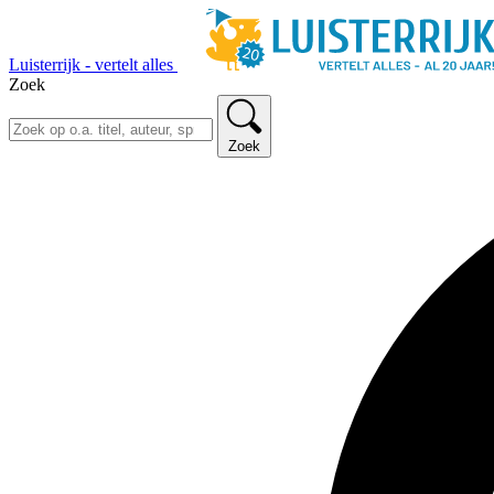
Luisterrijk - vertelt alles
Zoek
Zoek