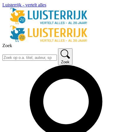
Luisterrijk - vertelt alles
Zoek
Zoek