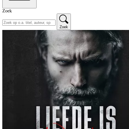
Zoek
Zoek