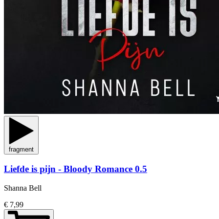
fragment
Liefde is pijn - Bloody Romance 0.5
Shanna Bell
€ 7,99