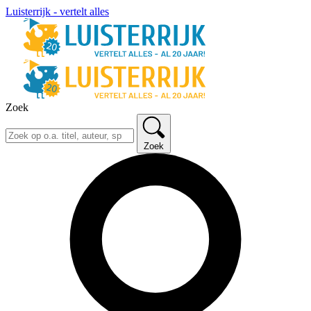
Luisterrijk - vertelt alles
Zoek
Zoek