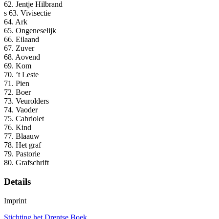
62. Jentje Hilbrand
s 63. Vivisectie
64. Ark
65. Ongeneselijk
66. Eilaand
67. Zuver
68. Aovend
69. Kom
70. ’t Leste
71. Pien
72. Boer
73. Veurolders
74. Vaoder
75. Cabriolet
76. Kind
77. Blaauw
78. Het graf
79. Pastorie
80. Grafschrift
Details
Imprint
Stichting het Drentse Boek