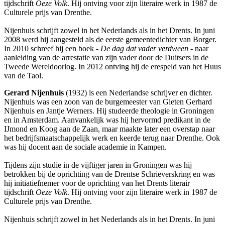
tijdschrift
Oeze Volk
. Hij ontving voor zijn literaire werk in 1987 de
Culturele prijs van Drenthe.
Nijenhuis schrijft zowel in het Nederlands als in het Drents. In juni
2008 werd hij aangesteld als de eerste gemeentedichter van Borger.
In 2010 schreef hij een boek -
De dag dat vader verdween
- naar
aanleiding van de arrestatie van zijn vader door de Duitsers in de
Tweede Wereldoorlog. In 2012 ontving hij de erespeld van het Huus
van de Taol.
Gerard Nijenhuis
(1932) is een Nederlandse schrijver en dichter.
Nijenhuis was een zoon van de burgemeester van Gieten Gerhard
Nijenhuis en Jantje Werners. Hij studeerde theologie in Groningen
en in Amsterdam. Aanvankelijk was hij hervormd predikant in de
IJmond en Koog aan de Zaan, maar maakte later een overstap naar
het bedrijfsmaatschappelijk werk en keerde terug naar Drenthe. Ook
was hij docent aan de sociale academie in Kampen.
Tijdens zijn studie in de vijftiger jaren in Groningen was hij
betrokken bij de oprichting van de Drentse Schrieverskring en was
hij initiatiefnemer voor de oprichting van het Drents literair
tijdschrift
Oeze Volk
. Hij ontving voor zijn literaire werk in 1987 de
Culturele prijs van Drenthe.
Nijenhuis schrijft zowel in het Nederlands als in het Drents. In juni