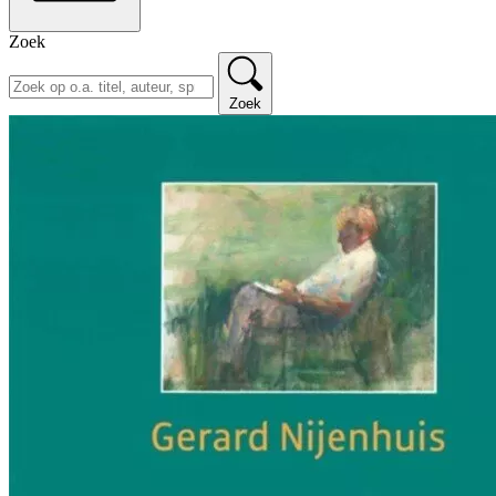
Zoek
Zoek