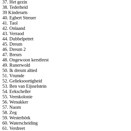
37. Het gezin
38. Tederheid
39 Kinderarts
40. Egbert Streuer
41. Taol
42. Onlaand
43. Verraod
44. Dubbelpetret
45. Dreum
46. Dreum 2
47. Breurs
48. Ongewoon kerstfeest
49. Runerwold
50. Ik dreum altied
51. Vrumde
52. Gelieksoortigheid
53. Ben van Eijsselstein
54. Eekscheller
55. Veenkolonie
56. Wenakker
57. Naom
58. Zeg
59. Westerbörk
60. Waterscheiding
61. Verdreet