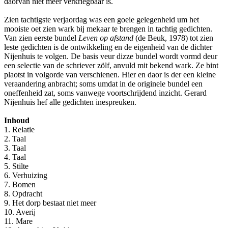
daorvan niet meer verkriegbaar is.
Zien tachtigste verjaordag was een goeie gelegenheid um het
mooiste oet zien wark bij mekaar te brengen in tachtig gedichten.
Van zien eerste bundel
Leven op afstand
(de Beuk, 1978) tot zien
leste gedichten is de ontwikkeling en de eigenheid van de dichter
Nijenhuis te volgen. De basis veur dizze bundel wordt vormd deur
een selectie van de schriever zölf, anvuld mit bekend wark. Ze bint
plaotst in volgorde van verschienen. Hier en daor is der een kleine
veraandering anbracht; soms umdat in de originele bundel een
oneffenheid zat, soms vanwege voortschrijdend inzicht. Gerard
Nijenhuis hef alle gedichten inespreuken.
Inhoud
1. Relatie
2. Taal
3. Taal
4. Taal
5. Stilte
6. Verhuizing
7. Bomen
8. Opdracht
9. Het dorp bestaat niet meer
10. Averij
11. Mare