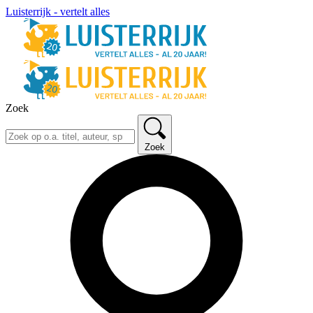
Luisterrijk - vertelt alles
Zoek
Zoek