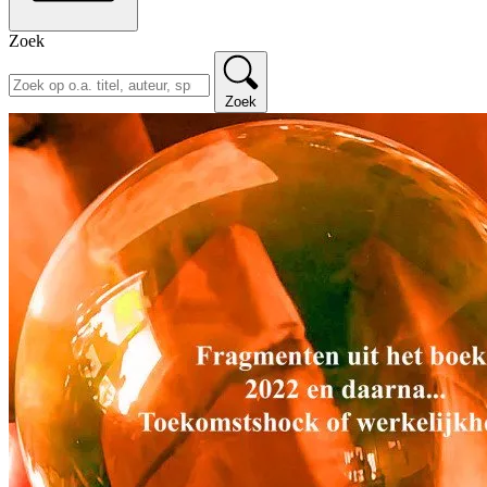
Zoek
Zoek