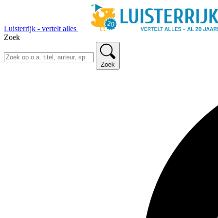
Luisterrijk - vertelt alles
Zoek
Zoek