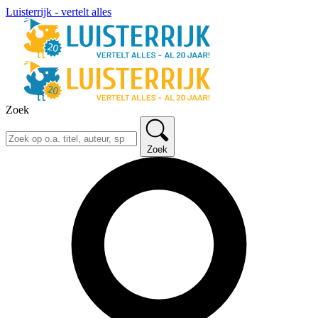
Luisterrijk - vertelt alles
Zoek
Zoek