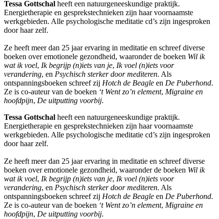
Tessa Gottschal
heeft een natuurgeneeskundige praktijk.
Energietherapie en gesprekstechnieken zijn haar voornaamste
werkgebieden. Alle psychologische meditatie cd’s zijn ingesproken
door haar zelf.
Ze heeft meer dan 25 jaar ervaring in meditatie en schreef diverse
boeken over emotionele gezondheid, waaronder de boeken
Wil ik
wat ik voel
,
Ik begrijp (n)iets van je
,
Ik voel (n)iets voor
verandering
, en
Psychisch sterker door mediteren
. Als
ontspanningsboeken schreef zij
Hotch de Beagle
en
De Puberhond
.
Ze is co-auteur van de boeken
‘t Went zo’n element
,
Migraine en
hoofdpijn
,
De uitputting voorbij
.
Tessa Gottschal
heeft een natuurgeneeskundige praktijk.
Energietherapie en gesprekstechnieken zijn haar voornaamste
werkgebieden. Alle psychologische meditatie cd’s zijn ingesproken
door haar zelf.
Ze heeft meer dan 25 jaar ervaring in meditatie en schreef diverse
boeken over emotionele gezondheid, waaronder de boeken
Wil ik
wat ik voel
,
Ik begrijp (n)iets van je
,
Ik voel (n)iets voor
verandering
, en
Psychisch sterker door mediteren
. Als
ontspanningsboeken schreef zij
Hotch de Beagle
en
De Puberhond
.
Ze is co-auteur van de boeken
‘t Went zo’n element
,
Migraine en
hoofdpijn
,
De uitputting voorbij
.