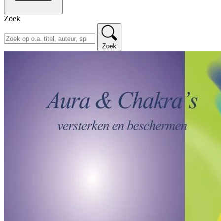
Zoek
Zoek