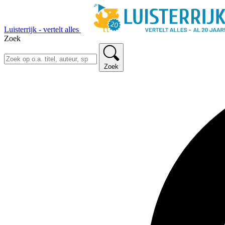
Luisterrijk - vertelt alles
Zoek
Zoek