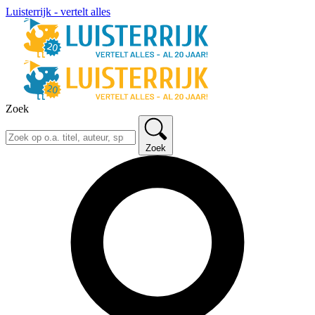
Luisterrijk - vertelt alles
Zoek
Zoek