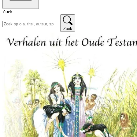
Zoek
Zoek