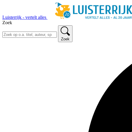
Luisterrijk - vertelt alles
Zoek
Zoek