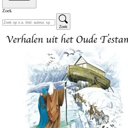
Zoek
Zoek