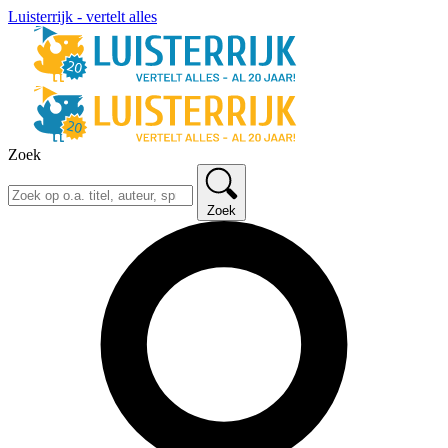
Luisterrijk - vertelt alles
Zoek
Zoek