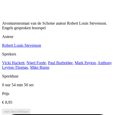
Avonturenroman van de Schotse auteur Robert Louis Stevenson.
Engels gesproken hoorspel
Auteur
Robert Louis Stevenson
Sprekers
Vicki Hackett
,
Nigel Forde
,
Paul Burbridge
,
Mark Payton
,
Anthony
Leyton-Thomas
,
Mike Burns
Speelduur
0 uur 54 min
50 sec
Prijs
€ 8,95
niet beschikbaar