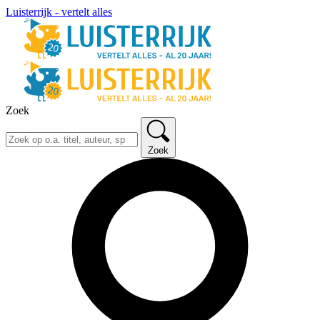
Luisterrijk - vertelt alles
Zoek
Zoek