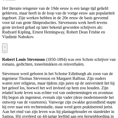
Het literaire reisgenre van de 19de eeuw is een lange tijd geliefd
gebleven, maar heeft in de loop van de vorige eeuw aan populariteit
ingeboet. Zijn werken hebben in de 20e eeuw de basis gevormd
voor tal van grote filmproducties. Stevensons werk heeft tevens
grote invloed gehad op later bekend geworden schrijvers als:
Rudyard Kipling, Ernest Hemingway, Robert Dean Frisbie en
Vladimir Nabokov.
Robert Louis Stevenson
(1850-1894) was een Schots schrijver van
romans, gedichten, toneelstukken en reisverhalen.
Stevenson werd geboren in het Schotse Edinburgh als zoon van de
ingenieur Thomas Stevenson en Margaret Balfour. Zijn ouders
waren zeer religieus, maar tijdens zijn jaren op de universiteit liet hij
het geloof los, hoewel het wel invloed op hem zou houden. Zijn
relatief korte leven was echter vol van ondernemingen en avontuur.
Hij begon als ingenieur, evenals zijn vader (deze moderniseerde het
ontwerp van de vuurtoren). Vanwege zijn zwakke gezondheid stapte
hij over naar een rechtenstudie, maar werd geen praktiserend jurist.
Aan het eind van zijn leven was hij plantagehouder en stamleider in
Samoa. Hij overleed op 44-jarige leeftijd aan een hersenbloeding in