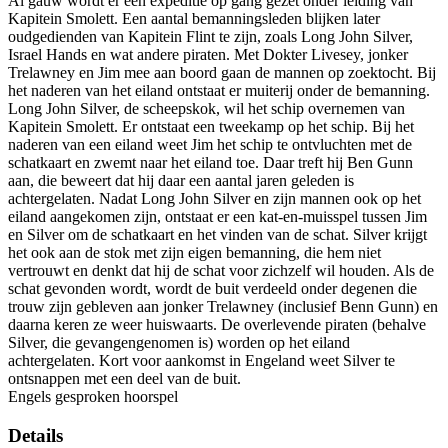
Al gauw wordt er een expeditie op gang gezet onder leiding van
Kapitein Smolett. Een aantal bemanningsleden blijken later
oudgedienden van Kapitein Flint te zijn, zoals Long John Silver,
Israel Hands en wat andere piraten. Met Dokter Livesey, jonker
Trelawney en Jim mee aan boord gaan de mannen op zoektocht. Bij
het naderen van het eiland ontstaat er muiterij onder de bemanning.
Long John Silver, de scheepskok, wil het schip overnemen van
Kapitein Smolett. Er ontstaat een tweekamp op het schip. Bij het
naderen van een eiland weet Jim het schip te ontvluchten met de
schatkaart en zwemt naar het eiland toe. Daar treft hij Ben Gunn
aan, die beweert dat hij daar een aantal jaren geleden is
achtergelaten. Nadat Long John Silver en zijn mannen ook op het
eiland aangekomen zijn, ontstaat er een kat-en-muisspel tussen Jim
en Silver om de schatkaart en het vinden van de schat. Silver krijgt
het ook aan de stok met zijn eigen bemanning, die hem niet
vertrouwt en denkt dat hij de schat voor zichzelf wil houden. Als de
schat gevonden wordt, wordt de buit verdeeld onder degenen die
trouw zijn gebleven aan jonker Trelawney (inclusief Benn Gunn) en
daarna keren ze weer huiswaarts. De overlevende piraten (behalve
Silver, die gevangengenomen is) worden op het eiland
achtergelaten. Kort voor aankomst in Engeland weet Silver te
ontsnappen met een deel van de buit.
Engels gesproken hoorspel
Details