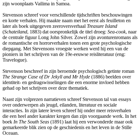
zijn woonplaats Vailima in Samoa.
Stevenson schreef voor verschillende tijdschriften beschouwingen
en korte verhalen. Hij maakte naam met het eerst als feuilleton en
later als boek uitgegeven zeeroversverhaal
Treasure Island
(
Schateiland
, 1883) dat oorspronkelijk de titel droeg:
Sea-cook
, naar
de centrale figuur Long John Silver. Zowel zijn avonturenromans als
de romantische en horrorverhalen tonen een grote psychologische
diepgang. Met Stevensons vroegste werken werd hij een van de
pioniers in het schrijven van de 19e-eeuwse reisliteratuur (eng:
Travelogue).
Stevenson beschreef in zijn beroemde psychologisch getinte roman
The Strange Case of Dr Jekyll and Mr Hyde
(1886) beelden over
identiteit- en gedragswisselingen die een enorme invloed hebben
gehad op het schrijven over deze thematiek.
Naast zijn volprezen narratieven schreef Stevenson tal van essays
over onderwerpen als jeugd, eilanden, literatuur en sociale
interacties. In zijn latere leven schreef hij onder meer reisverhalen
die een heel ander karakter kregen dan zijn voorgaande werk. In het
boek
In The South Seas
(1891) laat hij een verwonderde maar ook
gemarkeerde blik zien op de geschiedenis en het leven in de Stille
Oceaan.