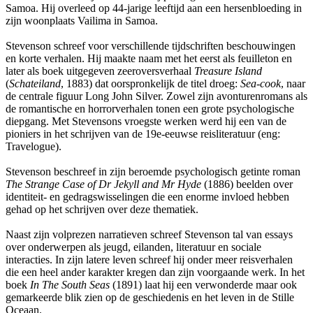
Samoa. Hij overleed op 44-jarige leeftijd aan een hersenbloeding in
zijn woonplaats Vailima in Samoa.
Stevenson schreef voor verschillende tijdschriften beschouwingen
en korte verhalen. Hij maakte naam met het eerst als feuilleton en
later als boek uitgegeven zeeroversverhaal
Treasure Island
(
Schateiland
, 1883) dat oorspronkelijk de titel droeg:
Sea-cook
, naar
de centrale figuur Long John Silver. Zowel zijn avonturenromans als
de romantische en horrorverhalen tonen een grote psychologische
diepgang. Met Stevensons vroegste werken werd hij een van de
pioniers in het schrijven van de 19e-eeuwse reisliteratuur (eng:
Travelogue).
Stevenson beschreef in zijn beroemde psychologisch getinte roman
The Strange Case of Dr Jekyll and Mr Hyde
(1886) beelden over
identiteit- en gedragswisselingen die een enorme invloed hebben
gehad op het schrijven over deze thematiek.
Naast zijn volprezen narratieven schreef Stevenson tal van essays
over onderwerpen als jeugd, eilanden, literatuur en sociale
interacties. In zijn latere leven schreef hij onder meer reisverhalen
die een heel ander karakter kregen dan zijn voorgaande werk. In het
boek
In The South Seas
(1891) laat hij een verwonderde maar ook
gemarkeerde blik zien op de geschiedenis en het leven in de Stille
Oceaan.