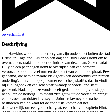
op verlanglijst
Beschrijving
Jim Hawkins woont in de herberg van zijn ouders, net buiten de stad
Bristol in Engeland. Als er op een dag ene Billy Bones komt om te
overnachten, raakt Jim onder de indruk van deze man. Zeker nadat
Billy na een paar dagen komt te overlijden aan een beroerte,
veroorzaakt door te veel rum en de komst van een blinde piraat, Pew
genaamd, die hem de zwarte vlek geeft (een doodvonnis van piraten
onderling). Jim vindt op zijn kamer een scheepskoffer, daarin vindt
hij zijn logboek en een schatkaart waarop schedeleiland staat
getekend. Nadat hij deze vondst heeft gedaan hoort hij voetstappen
net buiten de herberg. Jim maakt zich gauw uit de voeten en brengt
een bezoek aan dokter Livesey en John Trelawney, die na het
bestuderen van de kaart tot de conclusie komen dat het
daadwerkelijk om een goudschat gaat, een schat van kapitein Flint.