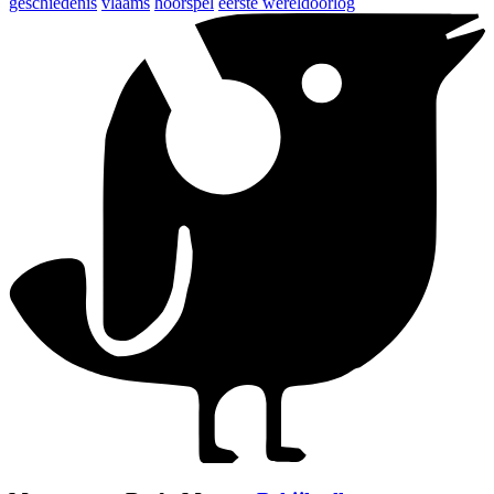
geschiedenis
vlaams
hoorspel
eerste wereldoorlog