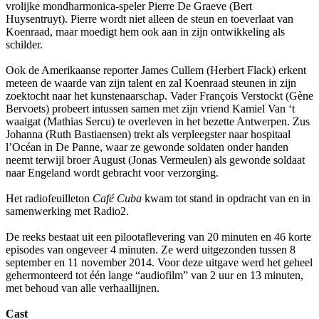
vrolijke mondharmonica-speler Pierre De Graeve (Bert
Huysentruyt). Pierre wordt niet alleen de steun en toeverlaat van
Koenraad, maar moedigt hem ook aan in zijn ontwikkeling als
schilder.
Ook de Amerikaanse reporter James Cullem (Herbert Flack) erkent
meteen de waarde van zijn talent en zal Koenraad steunen in zijn
zoektocht naar het kunstenaarschap. Vader François Verstockt (Gène
Bervoets) probeert intussen samen met zijn vriend Kamiel Van ‘t
waaigat (Mathias Sercu) te overleven in het bezette Antwerpen. Zus
Johanna (Ruth Bastiaensen) trekt als verpleegster naar hospitaal
l’Océan in De Panne, waar ze gewonde soldaten onder handen
neemt terwijl broer August (Jonas Vermeulen) als gewonde soldaat
naar Engeland wordt gebracht voor verzorging.
Het radiofeuilleton
Café Cuba
kwam tot stand in opdracht van en in
samenwerking met Radio2.
De reeks bestaat uit een pilootaflevering van 20 minuten en 46 korte
episodes van ongeveer 4 minuten. Ze werd uitgezonden tussen 8
september en 11 november 2014. Voor deze uitgave werd het geheel
gehermonteerd tot één lange “audiofilm” van 2 uur en 13 minuten,
met behoud van alle verhaallijnen.
Cast