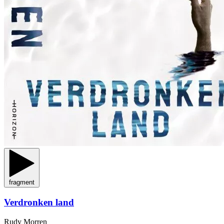
fragment
Verdronken land
Rudy Morren