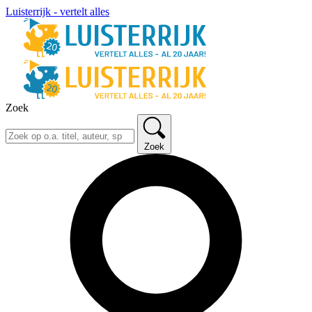
Luisterrijk - vertelt alles
Zoek
Zoek