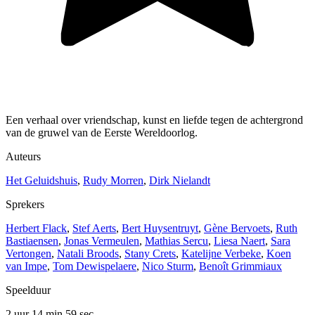
Een verhaal over vriendschap, kunst en liefde tegen de achtergrond
van de gruwel van de Eerste Wereldoorlog.
Auteurs
Het Geluidshuis
,
Rudy Morren
,
Dirk Nielandt
Sprekers
Herbert Flack
,
Stef Aerts
,
Bert Huysentruyt
,
Gène Bervoets
,
Ruth
Bastiaensen
,
Jonas Vermeulen
,
Mathias Sercu
,
Liesa Naert
,
Sara
Vertongen
,
Natali Broods
,
Stany Crets
,
Katelijne Verbeke
,
Koen
van Impe
,
Tom Dewispelaere
,
Nico Sturm
,
Benoît Grimmiaux
Speelduur
2 uur 14 min
59 sec