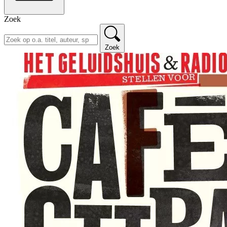
Zoek
Zoek