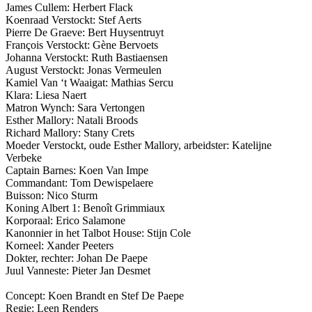
James Cullem: Herbert Flack
Koenraad Verstockt: Stef Aerts
Pierre De Graeve: Bert Huysentruyt
François Verstockt: Gène Bervoets
Johanna Verstockt: Ruth Bastiaensen
August Verstockt: Jonas Vermeulen
Kamiel Van ‘t Waaigat: Mathias Sercu
Klara: Liesa Naert
Matron Wynch: Sara Vertongen
Esther Mallory: Natali Broods
Richard Mallory: Stany Crets
Moeder Verstockt, oude Esther Mallory, arbeidster: Katelijne
Verbeke
Captain Barnes: Koen Van Impe
Commandant: Tom Dewispelaere
Buisson: Nico Sturm
Koning Albert 1: Benoît Grimmiaux
Korporaal: Erico Salamone
Kanonnier in het Talbot House: Stijn Cole
Korneel: Xander Peeters
Dokter, rechter: Johan De Paepe
Juul Vanneste: Pieter Jan Desmet
Concept: Koen Brandt en Stef De Paepe
Regie: Leen Renders