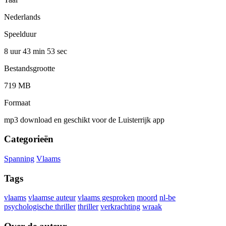
Nederlands
Speelduur
8 uur 43 min
53 sec
Bestandsgrootte
719 MB
Formaat
mp3 download en geschikt voor de Luisterrijk app
Categorieën
Spanning
Vlaams
Tags
vlaams
vlaamse auteur
vlaams gesproken
moord
nl-be
psychologische thriller
thriller
verkrachting
wraak