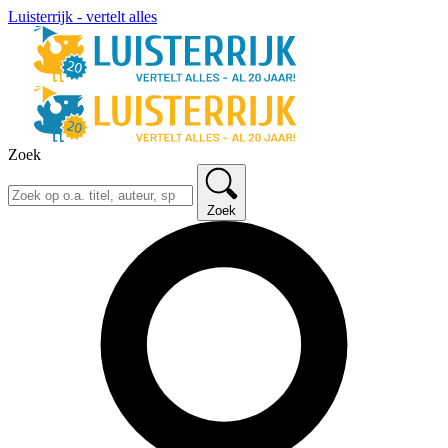
Luisterrijk - vertelt alles
Zoek
Zoek