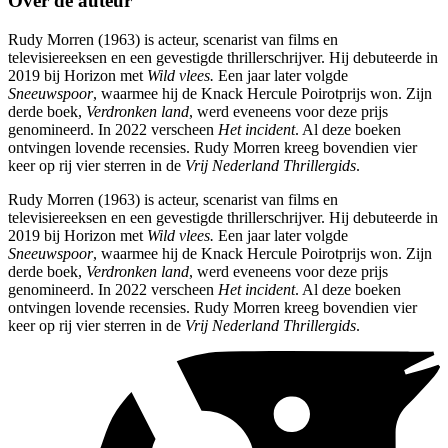
Over de auteur
Rudy Morren (1963) is acteur, scenarist van films en
televisiereeksen en een gevestigde thrillerschrijver. Hij debuteerde in
2019 bij Horizon met
Wild vlees.
Een jaar later volgde
Sneeuwspoor
, waarmee hij de Knack Hercule Poirotprijs won. Zijn
derde boek,
Verdronken land
, werd eveneens voor deze prijs
genomineerd. In 2022 verscheen
Het incident
. Al deze boeken
ontvingen lovende recensies. Rudy Morren kreeg bovendien vier
keer op rij vier sterren in de
Vrij Nederland Thrillergids
.
Rudy Morren (1963) is acteur, scenarist van films en
televisiereeksen en een gevestigde thrillerschrijver. Hij debuteerde in
2019 bij Horizon met
Wild vlees.
Een jaar later volgde
Sneeuwspoor
, waarmee hij de Knack Hercule Poirotprijs won. Zijn
derde boek,
Verdronken land
, werd eveneens voor deze prijs
genomineerd. In 2022 verscheen
Het incident
. Al deze boeken
ontvingen lovende recensies. Rudy Morren kreeg bovendien vier
keer op rij vier sterren in de
Vrij Nederland Thrillergids
.