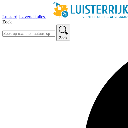
Luisterrijk - vertelt alles
Zoek
Zoek