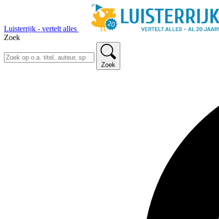
Luisterrijk - vertelt alles
Zoek
Zoek