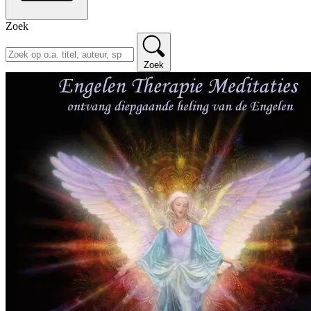
Zoek
Zoek