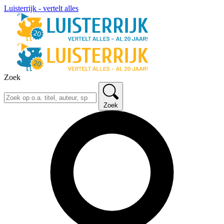
Luisterrijk - vertelt alles
Zoek
Zoek