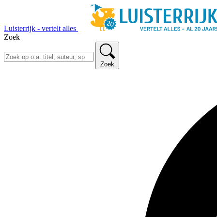
Luisterrijk - vertelt alles
Zoek
Zoek