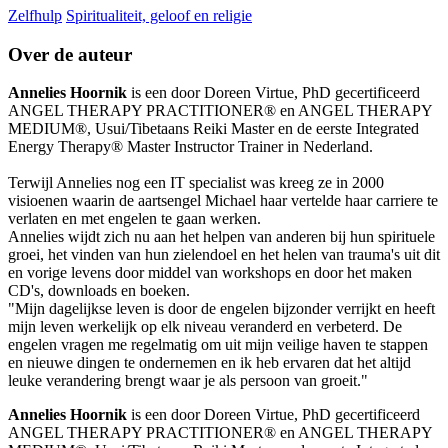
Zelfhulp
Spiritualiteit, geloof en religie
Over de auteur
Annelies Hoornik
is een door Doreen Virtue, PhD gecertificeerd
ANGEL THERAPY PRACTITIONER® en ANGEL THERAPY
MEDIUM®, Usui/Tibetaans Reiki Master en de eerste Integrated
Energy Therapy® Master Instructor Trainer in Nederland.
Terwijl Annelies nog een IT specialist was kreeg ze in 2000
visioenen waarin de aartsengel Michael haar vertelde haar carriere te
verlaten en met engelen te gaan werken.
Annelies wijdt zich nu aan het helpen van anderen bij hun spirituele
groei, het vinden van hun zielendoel en het helen van trauma's uit dit
en vorige levens door middel van workshops en door het maken
CD's, downloads en boeken.
"Mijn dagelijkse leven is door de engelen bijzonder verrijkt en heeft
mijn leven werkelijk op elk niveau veranderd en verbeterd. De
engelen vragen me regelmatig om uit mijn veilige haven te stappen
en nieuwe dingen te ondernemen en ik heb ervaren dat het altijd
leuke verandering brengt waar je als persoon van groeit."
Annelies Hoornik
is een door Doreen Virtue, PhD gecertificeerd
ANGEL THERAPY PRACTITIONER® en ANGEL THERAPY