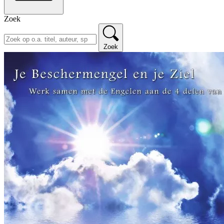
Zoek
Zoek