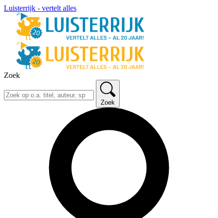
Luisterrijk - vertelt alles
Zoek
Zoek