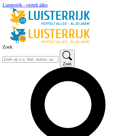
Luisterrijk - vertelt alles
Zoek
Zoek