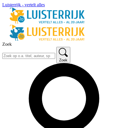
Luisterrijk - vertelt alles
Zoek
Zoek