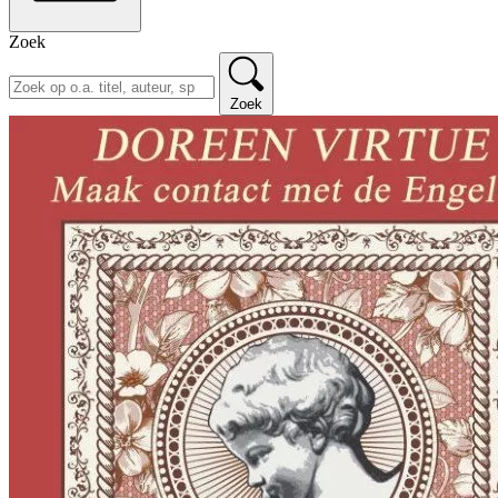
Zoek
Zoek