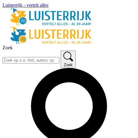
Luisterrijk - vertelt alles
Zoek
Zoek