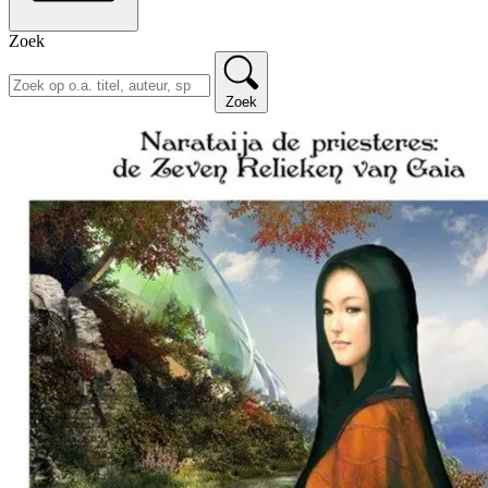
Zoek
Zoek