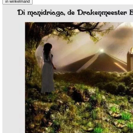
in winkelmand