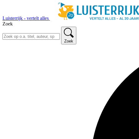
Luisterrijk - vertelt alles
Zoek
Zoek