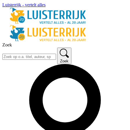
Luisterrijk - vertelt alles
Zoek
Zoek