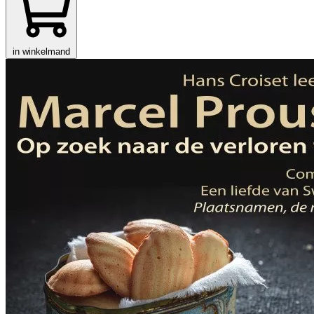
in winkelmand