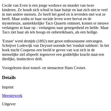
Cecile van Even is een jonge weduwe en moeder van twee
kinderen. Ze houdt zich schuil in haar huisje en laat zich niet te veel
in met andere mensen. Ze heeft het goed en is tevreden met wat ze
heeft. Maar zodra ze haar sociale leven weer hervat en de
mysterieuze, aantrekkelijke Taco Quaerts ontmoet, komen er nieuwe
verlangens in haar op - verlangens naar genegenheid en liefde. Maar
Taco ziet haar als iets hoogs en onbereikbaars, als een heilige.
'Extase' werd destijds (1892) met groot enthousiasme ontvangen.
Schrijver Lodewijk van Deyssel noemde het 'ronduit subliem'. In het
boek tracht Couperus een beeld te geven van wat zich in de
menselijke ziel afspeelt: tegenover een goddelijke kracht staat een
dierlijke, instinctieve drift.
Voorgelezen door toneel- en stemacteur Hans Croiset.
Details
Imprint
Meesterwerk
Uitgever