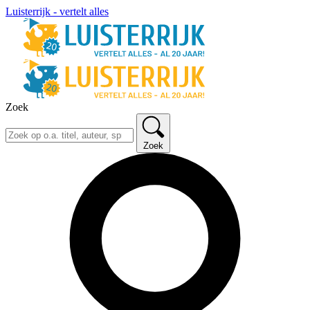
Luisterrijk - vertelt alles
Zoek
Zoek