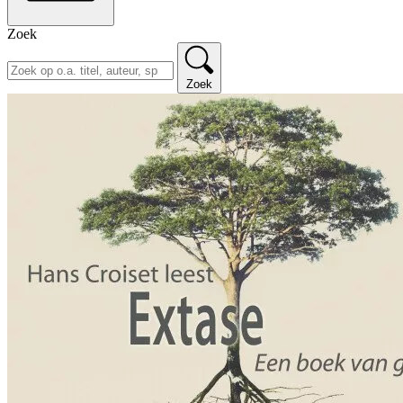
Zoek
Zoek