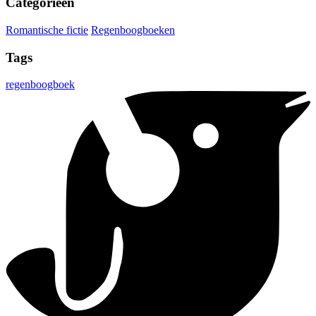
Categorieën
Romantische fictie
Regenboogboeken
Tags
regenboogboek