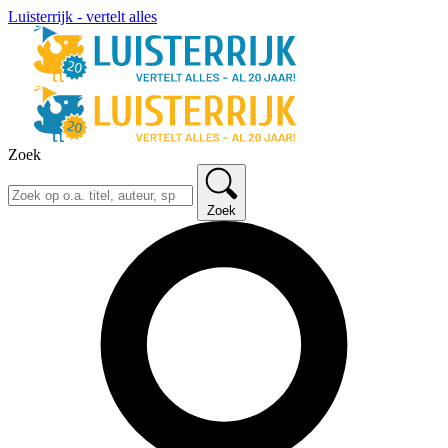
Luisterrijk - vertelt alles
Zoek
Zoek