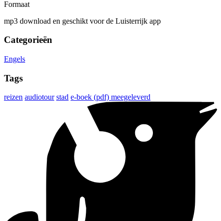
Formaat
mp3 download en geschikt voor de Luisterrijk app
Categorieën
Engels
Tags
reizen
audiotour
stad
e-boek (pdf) meegeleverd