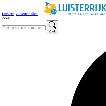
Luisterrijk - vertelt alles
Zoek
Zoek