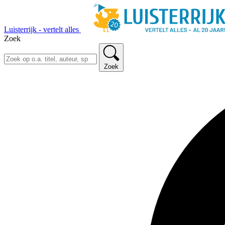
Luisterrijk - vertelt alles
Zoek
Zoek