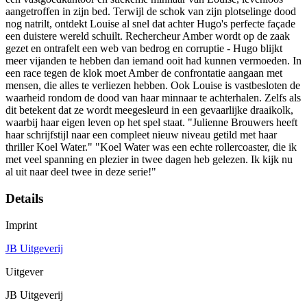
aangetroffen in zijn bed. Terwijl de schok van zijn plotselinge dood
nog natrilt, ontdekt Louise al snel dat achter Hugo's perfecte façade
een duistere wereld schuilt. Rechercheur Amber wordt op de zaak
gezet en ontrafelt een web van bedrog en corruptie - Hugo blijkt
meer vijanden te hebben dan iemand ooit had kunnen vermoeden. In
een race tegen de klok moet Amber de confrontatie aangaan met
mensen, die alles te verliezen hebben. Ook Louise is vastbesloten de
waarheid rondom de dood van haar minnaar te achterhalen. Zelfs als
dit betekent dat ze wordt meegesleurd in een gevaarlijke draaikolk,
waarbij haar eigen leven op het spel staat. "Julienne Brouwers heeft
haar schrijfstijl naar een compleet nieuw niveau getild met haar
thriller Koel Water." "Koel Water was een echte rollercoaster, die ik
met veel spanning en plezier in twee dagen heb gelezen. Ik kijk nu
al uit naar deel twee in deze serie!"
Details
Imprint
JB Uitgeverij
Uitgever
JB Uitgeverij