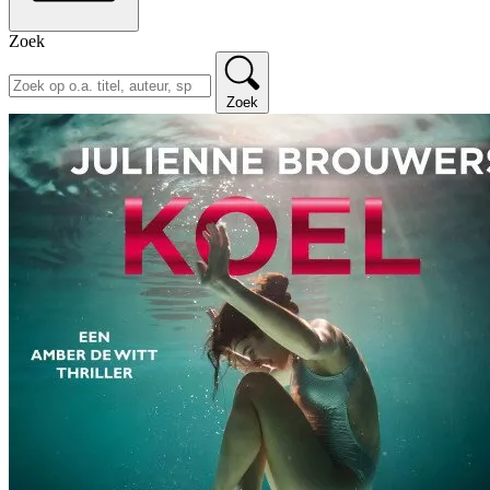
Zoek
Zoek