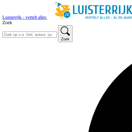
Luisterrijk - vertelt alles
Zoek
Zoek