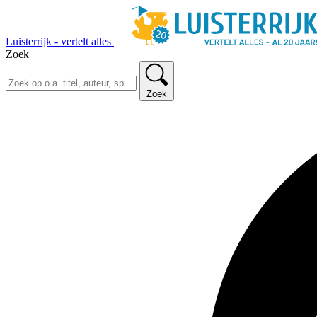
Luisterrijk - vertelt alles
Zoek
Zoek