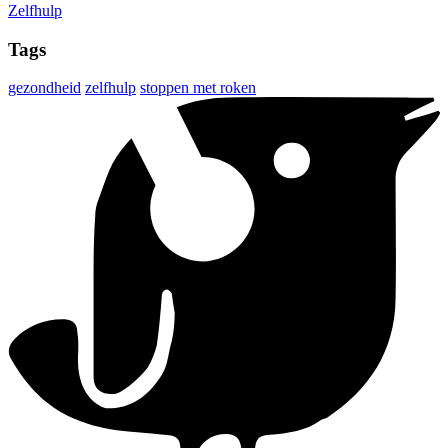
Zelfhulp
Tags
gezondheid
zelfhulp
stoppen met roken