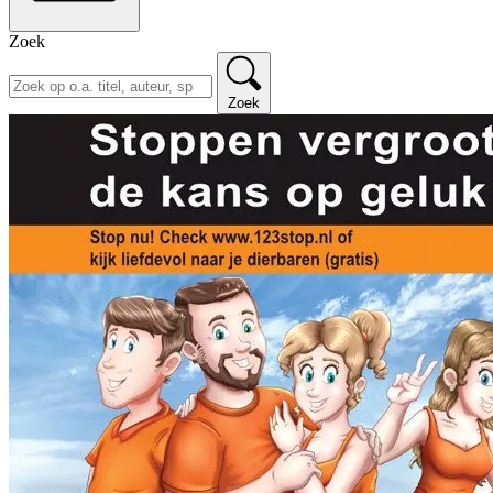
Zoek
Zoek