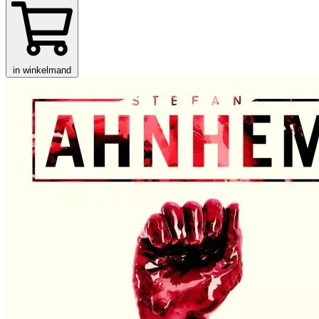
in winkelmand