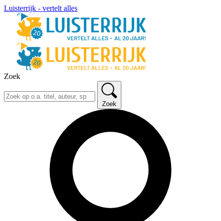
Luisterrijk - vertelt alles
Zoek
Zoek