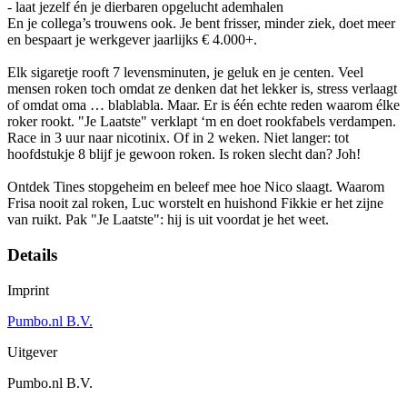
- laat jezelf én je dierbaren opgelucht ademhalen
En je collega’s trouwens ook. Je bent frisser, minder ziek, doet meer
en bespaart je werkgever jaarlijks € 4.000+.
Elk sigaretje rooft 7 levensminuten, je geluk en je centen. Veel
mensen roken toch omdat ze denken dat het lekker is, stress verlaagt
of omdat oma … blablabla. Maar. Er is één echte reden waarom élke
roker rookt. "Je Laatste" verklapt ‘m en doet rookfabels verdampen.
Race in 3 uur naar nicotinix. Of in 2 weken. Niet langer: tot
hoofdstukje 8 blijf je gewoon roken. Is roken slecht dan? Joh!
Ontdek Tines stopgeheim en beleef mee hoe Nico slaagt. Waarom
Frisa nooit zal roken, Luc worstelt en huishond Fikkie er het zijne
van ruikt. Pak "Je Laatste": hij is uit voordat je het weet.
Details
Imprint
Pumbo.nl B.V.
Uitgever
Pumbo.nl B.V.