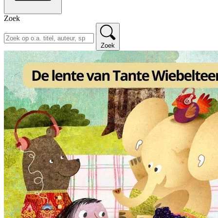
Zoek
Zoek