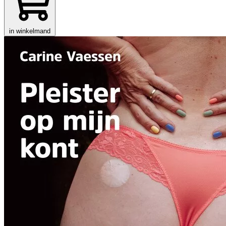
in winkelmand