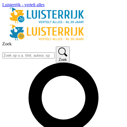
Luisterrijk - vertelt alles
Zoek
Zoek