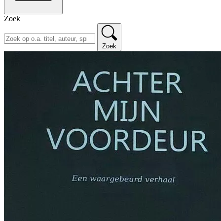
Zoek
Zoek