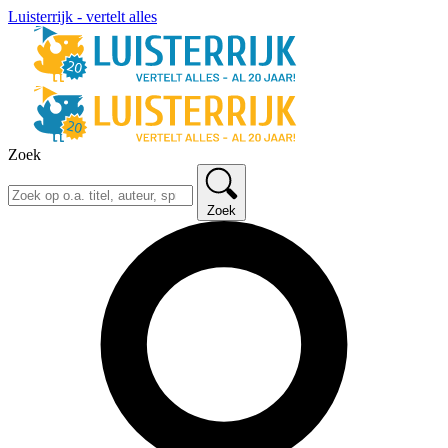
Luisterrijk - vertelt alles
Zoek
Zoek