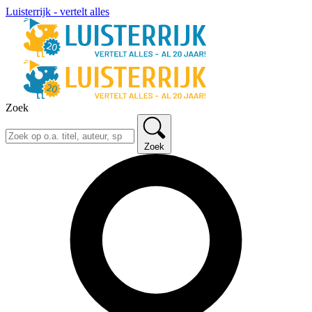
Luisterrijk - vertelt alles
Zoek
Zoek