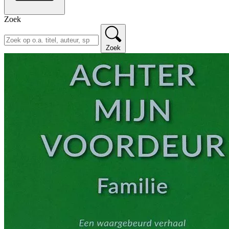
Zoek
Zoek